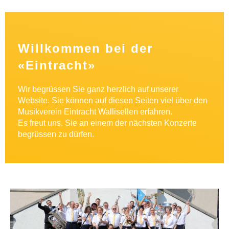
Willkommen bei der
«Eintracht»
Wir begrüssen Sie ganz herzlich auf unserer
Website. Sie können auf diesen Seiten viel über den
Musikverein Eintracht Wallisellen erfahren.
Es freut uns, Sie an einem der nächsten Konzerte
begrüssen zu dürfen.